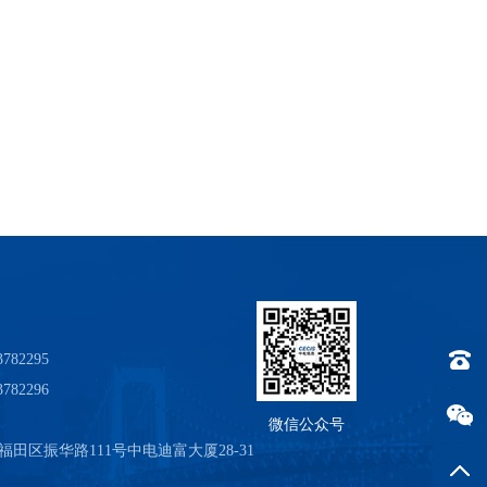
782295
电话：0
782296
微信公众号
田区振华路111号中电迪富大厦28-31
返回