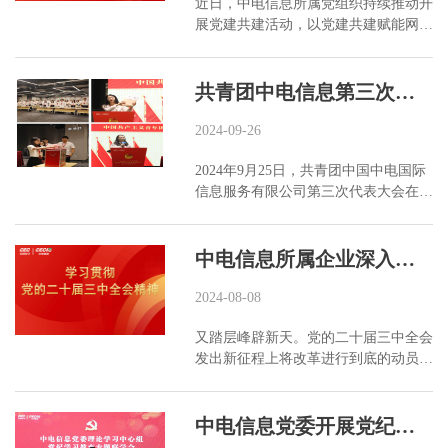
近日，中电信息所属党组织持续推动开
展党建共建活动，以党建共建赋能网信
产业链供应链高质量发展，强根固魂、
凝心聚力，为推动中电信息做强做优做
大作出应有贡献。 中电会展 中电会展
共青团中电信息第三次代表大会隆重召开
党支部开展“党建引领聚合力，联合共
建促发展”主题党日活动，支部党员与
2024-09-26
成都电子信息产业生态圈联盟党支部、
2024年9月25日，共青团中国中电国际
成都市会议及展览服务行业协会党支部
信息服务有限公司第三次代表大会在深
党员一同参观了解四川省“一圈两翼三
圳隆重召开。 中国电子团委书记、党
带”产业布局以及成都市会展产业发展
建工作部主任岳喜勇，中电信息党委副
历程，并进行座谈交流。 座谈中，三
书记、纪委书记任健出席大会开幕式。
中电信息所属企业深入学习贯彻党的二十届三中全会精神
方围绕党纪学习教育、基层党组织战斗
中电信息所属各级团组织75名团员青年
堡垒作用和党员先锋模范作用等主题进
代表参加会议，回顾总结第二次团代会
2024-08-08
行分享，并就车载智能系统、车云互
以来的共青团工作，研究部署当前和今
动、产业技术创新、知识产权、人才培
又踏层峰辟新天。党的二十届三中全会
后一段时期共青团工作的新任务新目
养等业务展开深入交流研讨。 中电信
发出新征程上将改革进行到底的动员
标。 岳喜勇书记代表中国电子团委祝
息党委委员、副总经理陈雯海及相关部
令，谱写新时代推进中国式现代化的时
贺共青团中电信息第三次代表大会顺利
门负责人参加此次党建共建活动并开展
代新篇。连日来，中电信息所属各企业
召开，并就做好当前和今后一段时期共
党建调研。 中电港 中电港第二党支
把学习好贯彻好全会精神作为当前和今
中电信息党委开展党纪学习教育专题辅导
青团和青年工作与参会代表谈了三点意
部和中国银行侨香支行党支部开展了
后一个时期的重大政治任务，心怀“国
见：一是强化政治责任，团结青年为建
“传承红色基因·共谋展业宏图”银企联