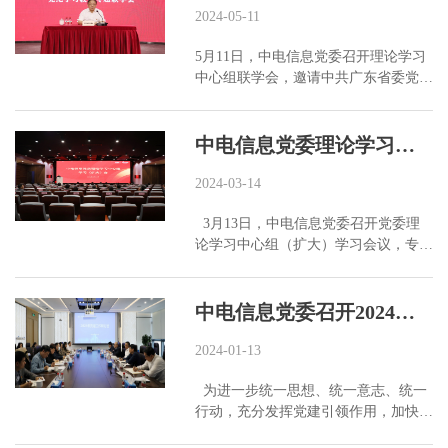
之大者”、锚定战略方向、提振发展信
2024-05-11
设网络强国努力奋斗；二是围绕经营中
合党建活动。共同参观中华文化名人大
心，切实把全会精神贯彻落实到企业改
心，激励青年在高质量发展中立新功；
营救纪念馆，认真学习中国文化名人大
5月11日，中电信息党委召开理论学习
革发展全过程、各方面。 中电港 国企
三是强化责任担当，推动企业共青团工
营救的重大历史事件，并展开深度交
中心组联学会，邀请中共广东省委党校
改革是经济体制改革的重头戏。身为国
作再上新台阶。他寄语新一届团委班
流，深化合作层次...
马俊军教授做《中国共产党纪律处分条
资央企一员，中电港以全会精神为指
子，在中电信息党委和集团团委领导
例》专题辅导。中电信息党委书记、董
导，深刻把握“做强做优做大”总目标，
下，引领广大团员青年勇担重任、奋楫
事长郭昭平出席会议并作总结讲话。
中电信息党委理论学习中心组专题学习新修订的《中华人民共和国公司法》和《中国共产党巡视工作条例》
以支撑新一代信息技术、人工智能、新
争先，在建设网络强国伟大实践中书写
郭昭平指出，修订《条例》是党中央全
能源汽车、工业互联网、高端装备等战
青春华章。 任健书记代表中电信息党
面加强党的纪律建设的重大部署，释放
2024-03-14
略性新兴产业勇担服务国家战略重任，
委对大会的胜利召开表示热烈祝贺，充
了将全面从严治党进行到底的强烈信
发挥元器件授权分销、设计链服务、供
分肯定了第二届团委和广大团员青年在
3月13日，中电信息党委召开党委理
号。各基层党组织和广大党员干部要提
应链协同配套和产业数据服务综合服务
中电信息高质量发展中所作出的积极贡
论学习中心组（扩大）学习会议，专题
高站位，深化学习《条例》的政治自
优势，加快生产要素流通，促进创新链
献。他对新一届团委提出了三点希望：
学习新修订的《中华人民共和国公司
觉，以严明政治纪律坚决贯彻落实好集
条有机衔接，在内涵式发展基础上探索
一是坚持为党育人，加强政治...
法》和《中国共产党巡视工作条例》，
团党组“135”战略部署。要强化认识，
外延式扩张，与原厂、客户加强出海协
旨在进一步完善公司治理结构，强化合
中电信息党委召开2024年党建工作研讨会
增强遵规守纪的思想自觉，既知道“能
同，围绕“合规控险，降本增效，价值
规管理，加强中电信息各级领导干部的
干什么”“该怎么干”，又清楚“什么不能
引领”，加强内部控制和风险管理，严
法治意识和纪律规矩，为中电信息高质
2024-01-13
干”，时刻绷紧纪律规矩之弦。要转变
守贸易业务底线红线，提高公司运营效
量发展提供坚强的政治保证。中电信息
作风，提升忠诚履职的行动自觉，树立
率，提升经营质量，助力中电信息加快
为进一步统一思想、统一意志、统一
党委书记、董事长郭昭平出席会议并做
正确权力观、政绩观、事业观，切实将
打造具有市场竞争力和行业影响力的供
行动，充分发挥党建引领作用，加快推
总结讲话，党委理论中心组成员参加学
学习成效转化为做强做优做大网信产业
应链服务专业化子集团。...
动供应链服务板块专业化整合，1月11
习。会议由中电信息党委副书记、纪委
供应链服务板块的强大动力。 党委副