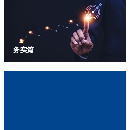
务实篇
团结篇