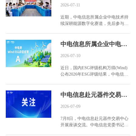
浦东电子器材有限公司、中电协通科
2026-07-11
宣传、经营、谈判、招投标、融资或
予以更正。本案已通过立案审核，为
技(北京)有限公司、中国电子器材厦
其他商业活动。 我司提醒有关个人及
澄清事实、防范风险，现郑重声明如
近期，中电信息所属企业中电技术持
门有限公司及中国电子器材广州有限
组织，谨防上当受骗，避免造成损
下： 一、我司及中电会展与北京中电
续深耕能源数字化赛道，先后参与虚
责任公司的全部股权，并已完成工商
失。如发现存在冒用、攀附中国电子
华夏信息技术研究院有限公司(统一社
拟电厂湾区标准编制及海南大唐光伏
股东变更登记。现上述4家企业与我
信息产业集团有限公司、我司名义的
会信用代码：911101087650...
配储项目平台建设。 参编湾区标准，
司及中电器材无任何关联。 为澄清事
行为，请及时与我司联系。 特此声
健全行业规范 近日，2026年虚拟电厂
中电信息所属企业中电港Wind ESG评级跃升至A级
实、防范风险，我司及中电器材现郑
明，望社会各界知悉。 联系电话：
湾区标准研讨会在深圳召开。中电技
重声明如下： 一、我司及中电器材与
0755-83782295 中国中电国际信息服
术作为协办单位深度参与，与粤港澳
2026-07-10
上海中电浦东电子器材有限公司(统一
务有限公司2026年7月24日
三地电网企业、科研院所及产业链代
社会信用代码
近日，国内ESG评级机构万得(Wind)
表共同推动湾区标准制定与完善。 深
91310000630606023C)、中电协通科
公布2026年ESG评级结果，中电信息
圳虚拟电厂建设走在全国前列，拥有
技(北京)有限公司(统一社会信用代码
所属企业中电港ESG评级由BB级提升
国内首个地方虚拟电厂标准化技术委
91110108751346184K)、中国电子器
至A级。 此次评级提升，得益于中电
员会，已建成百万千瓦级可调资源平
材厦门有限公司(统一社会信用代码
港在环境、社会及治理维度的持续管
中电信息赴元器件交易中心开展座谈交流
台，2025年获批全国首个虚拟电厂国
913502001549907134)及中国电子器材
理与实践。环境方面，中电港推进绿
家级标准化试点。本次会议聚焦《虚
广州有限责任公司(统一社会信用代码
色运营与低碳办公，在仓储、物流等
2026-07-09
拟电厂可调节性能指标设计与计算方
91440101190468439Q)之间不存在任
环节落实节能降耗措施，并借助数字
法》《虚拟电厂并网接入技术规范》
何形式的出资、隶属、控制、授权或
7月8日，中电信息赴元器件交易中心
化手段提升全链路运营效率；社会方
《虚拟电厂运营管理系统功能规范》
合作关系。 二、上海中电浦东电子器
开展座谈交流。中电信息党委书记、
面，保障员工权益，构建多元包容职
及《虚拟电厂量测装置技术规范》四
材有限公司、中电协通科技(北京)有
董事长朱颖涛，元器件交易中心临时
场环境，发挥供应链综合服务平台纽
项湾区标准开展深度研讨，旨在推动
限公司、中国电子器材厦门有限公司