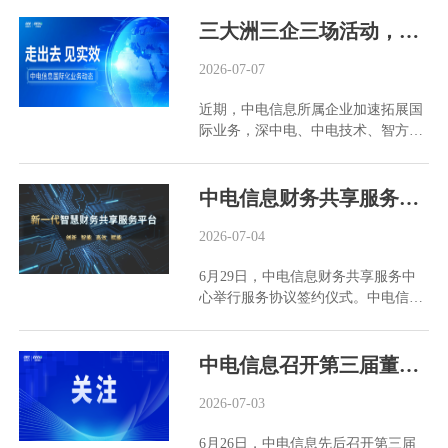
党委书记、总经理钟成参加座谈。 围
带作用，推动产业链协同创新；治理
深圳经验向湾区及全国推广。四项标
及中国电子器材广州有限责任...
绕集团公司“1355”战略，谋划“十五
三大洲三企三场活动，中电信息国际化业务纪实
方面，完善治理架构，强化合规经营
准中，三项已入选深圳市2026年团体
五”高质量发展，助力元器件交易中
与风险管控，恪守商业道德，对腐败
标准创新实践“揭榜挂帅”项目。 中电
心夯实使命任务，双方就电子元器件
2026-07-07
和不正当竞争行为零容忍。 未来，中
技术围绕功能架构、技术要求、湾区
与集成电路产业应用场景、产品体
电港将继续以可持续发展战略为引
适配等关键议题积极建言献策，其在
近期，中电信息所属企业加速拓展国
系、技术能力以及元器件交易中心高
领，提升治理水平，深化社会责任实
虚拟电厂领域完善的系统解决方案与
际业务，深中电、中电技术、智方舟
效交易、多元储备、行业枢纽等业务
践，努力成为全球首选的集成电路应
智能终端产品，为标准编制提供了产
分别在巴西、德国和深圳开展重要商
模式创新进行深入交流。 双方一致认
用创新生态平台，助力中国电子信息
业一线支撑。 赋能光储项目，提升
务及交流活动，以实干业绩诠释“冲
为，应充分发挥双方优势，在电子元
产业发展。
消纳效能 近日，...
上山头论英雄”的业绩导向，持续锻
中电信息财务共享服务中心举行服务协议签约仪式
器件和集成电路供需洞察、关键节点
造国际化经营硬实力。 深中电亮相
能力建设、供应链韧性和安全等方面
巴西ELETROLAR SHOW，深耕拉美
2026-07-04
加强合作，实现1+1＞2的发展格局。
供应链服务 6月22日至25日，深中电
通过座谈交流，双方建立了常态化沟
6月29日，中电信息财务共享服务中
亮相2026巴西圣保罗国际消费类电子
通机制和业务方案设计协同机制。中
心举行服务协议签约仪式。中电信息
及家电博览会(ELETROLAR
电信息将持续加大对元器件交易中心
党委委员、总会计师吴志锋，集团公
SHOW)。展会上，深中电重点展出全
支持和合作力度，助力交易、数据、
司共享财务处处长陈建军出席签约仪
系列多屏显示器产品，涵盖单屏、双
储备等业务开展。 中电信息规划运营
式并讲话。 建设财务共享服务中心是
中电信息召开第三届董事会2026年第二次定期会议及专门委员会会议
屏、三面折叠多屏，适配商务办公、
部、财务管理部主要负责人，元器件
中电信息深入贯彻落实国务院国资委
移动作业、设计创作等场景，现场实
交易中心相关负责人，中电港、深中
关于中央企业财务数智化转型要求、
2026-07-03
操演示收获多国采购商关注。 除产品
电相关负责人参加座谈。
践行集团公司“1355”战略的重要举
展示外，深中电同步开展老客户维
6月26日，中电信息先后召开第三届
措。签约现场，中电信息财务共享服
护、新客户开发、市场调研与本地化