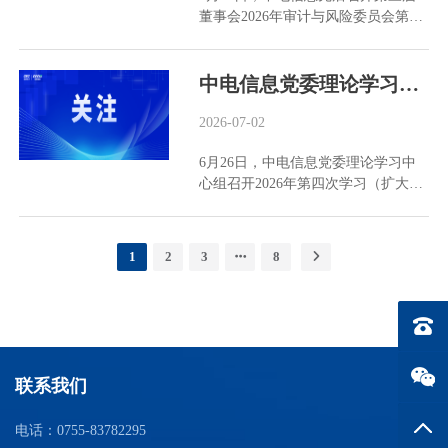
董事会2026年审计与风险委员会第二
务中心与深中电、中电爱华、东莞产
合作洽谈。公司将从展会捕捉的本土
次会议、战略与投资委员会第二次会
业园和智方舟四家企业签订服务协
化需求联动上游供应链，完善涵盖报
议及董事会第二次定期会议，董事
议，标志着该中心正式迈入常态化运
关、海外仓储、分拨配送、售后保障
会、专门委员会全体成员出席会议，
中电信息党委理论学习中心组召开2026年第四次学习（扩大）会
行新阶段。 吴志锋在讲话中对财务共
的一体化出海方案，加速向高附加值
公司纪委书记、董事会秘书及相关部
享服务中心工作提出三方面要求：一
综合服务商转型。 中电技术参展
门负责人列席会议。 会议听取了关于
2026-07-02
是坚持创新驱动，要主动引入新技
Intersolar Europe，输出光储充核心硬
公司上半年经营情况及“十五五”规划
术、新工具，持续提升共享服务工作
件方案 6月23日至25日，中电技术携
6月26日，中电信息党委理论学习中
纲要的汇报，审议通过了有关议案。
质效。二是强化数据赋能，通过数据
计量、监测、网关及AI控制硬件矩阵
心组召开2026年第四次学习（扩大）
今年以来，公司坚决贯彻集团公司
治理与AI工具应用挖掘数据价值，支
首次亮相德国慕尼黑Intersolar
会，深入学习习近平经济思想、习近
“1355”战略部署及五项行动工作要
撑经营决策。三是构建高效协同机
Europe。 针对欧洲能源转型...
平法治思想、习近平党建思想，进一
求，整体经营延续“量质齐升、强劲
制，在实践中不断总结工作经验，完
步牢固树立和践行正确政绩观，引领
增长”的良好态势。随着采购与供应
善协作规则，确保共享服务顺畅运
1
2
3
8
保障企业“十五五”开好局、起好步。
链共享中心正式设立、“十五五”规划
行。 中电信息财务共享服务中心将以
中电信息党委理论学习中心组成员参
编制逐步完善，公司战略定位与发展
此次签约为新起点，深化标准化、专
加学习。 会议指出，政绩之成，贵在
格局更加清晰，支撑集团公司战略落
业化共享服务体系建设，全面赋能各
电话：0
实干，重在开局。要突出战略使命，
地的能力进一步增强。 会议要求，公
所属企业。 中电信息财务管理部、数
聚焦主责主业，坚定不移深化企业改
司要乘势而上，锚定“双增双升”目
字化部及相关企业代表参加签约仪
革，增强核心功能、提升核心竞争
标，统筹推进战略规划落地与核心能
式。
联系我们
力；落实“两个一以贯之”，增强市场
力建设，奋力实现“十五五”高点起
化竞争能力，突出价值创造导向，多
步、良好开局。
返回
电话：0755-83782295
打粮食、多增实效。要以案为鉴、深