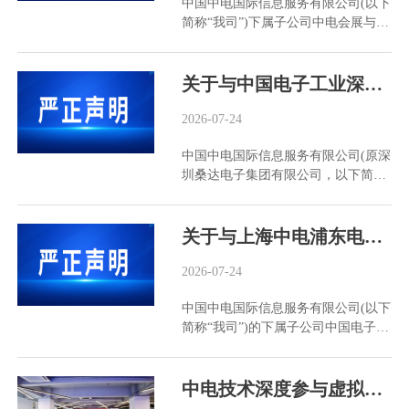
中国中电国际信息服务有限公司(以下
简称“我司”)下属子公司中电会展与信
息传播有限公司(以下简称“中电会
展”)，已于2016年通过北京产权交易
所，将中电会展持有北京中电华夏信
关于与中国电子工业深圳总公司无权属(隶属)关系的严正声明
息技术研究院有限公司40%股权，依
法转让给自然人股东王峻。依该次转
2026-07-24
让，股东王峻持有北京中电华夏信息
中国中电国际信息服务有限公司(原深
技术研究院有限公司的100%股权。
圳桑达电子集团有限公司，以下简称
2016年至今，因北京中电华夏信息技
“我司”)已于2010年1月依法转让中国
术研究院有限公司及王峻方面长期不
电子工业深圳总公司股权，并已完成
予配合办理股东变更登记。截至目
工商股东变更登记。 为澄清事实、防
关于与上海中电浦东电子器材有限公司、中电协通科技（北京）有限公司、中国电子器材厦门有限公司及中国电子器材广州有限责任公司无权属（隶属）关系的严正声明
前，公开渠道(如国家企业信用信息公
范风险，现郑重声明如下： 一、我司
示系统、天眼查、企查查等)仍显示中
与中国电子工业深圳总公司(统一社会
2026-07-24
电会展为“持有40%股权”的登记股东
信用代码：91440300192207611N)之
——该登记状态与真实权属与交易事
中国中电国际信息服务有限公司(以下
间不存在任何形式的出资、隶属、控
实严重不符。 针对上述持续侵害中电
简称“我司”)的下属子公司中国电子器
制、授权或合作关系。 二、中国电子
会展权益的情形，中电会展已于2026
材有限公司(以下简称“中电器材”，原
工业深圳总公司及其股东、子公司或
年6月依法向北京市海淀区人民法院
中国电子器材总公司)已于2014年1
关联方，不得以我司及中国电子信息
提起诉讼，请求法院判令北京中电华
月、2016年10月、2017年12月及2018
中电技术深度参与虚拟电厂标准制定与新能源项目建设
产业集团有限公司成员企业、下属企
夏信息技术研究院有限公司依法办理
年11月，先后依法转让所持上海中电
业、合作企业等名义开展任何形式的
股东变更登记、将中电会展名下登记