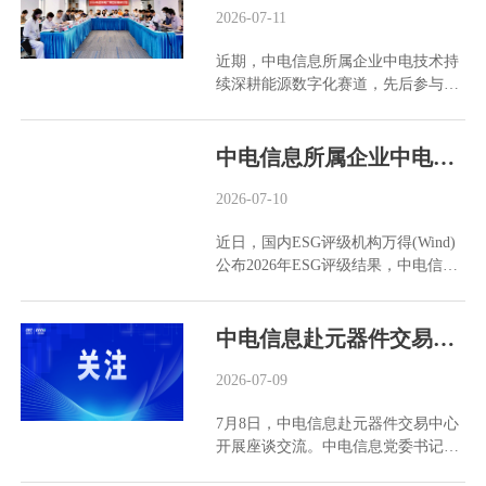
浦东电子器材有限公司、中电协通科
2026-07-11
宣传、经营、谈判、招投标、融资或
予以更正。本案已通过立案审核，为
技(北京)有限公司、中国电子器材厦
其他商业活动。 我司提醒有关个人及
澄清事实、防范风险，现郑重声明如
近期，中电信息所属企业中电技术持
门有限公司及中国电子器材广州有限
组织，谨防上当受骗，避免造成损
下： 一、我司及中电会展与北京中电
续深耕能源数字化赛道，先后参与虚
责任公司的全部股权，并已完成工商
失。如发现存在冒用、攀附中国电子
华夏信息技术研究院有限公司(统一社
拟电厂湾区标准编制及海南大唐光伏
股东变更登记。现上述4家企业与我
信息产业集团有限公司、我司名义的
会信用代码：911101087650...
配储项目平台建设。 参编湾区标准，
司及中电器材无任何关联。 为澄清事
行为，请及时与我司联系。 特此声
健全行业规范 近日，2026年虚拟电厂
中电信息所属企业中电港Wind ESG评级跃升至A级
实、防范风险，我司及中电器材现郑
明，望社会各界知悉。 联系电话：
湾区标准研讨会在深圳召开。中电技
重声明如下： 一、我司及中电器材与
0755-83782295 中国中电国际信息服
术作为协办单位深度参与，与粤港澳
2026-07-10
上海中电浦东电子器材有限公司(统一
务有限公司2026年7月24日
三地电网企业、科研院所及产业链代
社会信用代码
近日，国内ESG评级机构万得(Wind)
表共同推动湾区标准制定与完善。 深
91310000630606023C)、中电协通科
公布2026年ESG评级结果，中电信息
圳虚拟电厂建设走在全国前列，拥有
技(北京)有限公司(统一社会信用代码
所属企业中电港ESG评级由BB级提升
国内首个地方虚拟电厂标准化技术委
91110108751346184K)、中国电子器
至A级。 此次评级提升，得益于中电
员会，已建成百万千瓦级可调资源平
材厦门有限公司(统一社会信用代码
港在环境、社会及治理维度的持续管
中电信息赴元器件交易中心开展座谈交流
台，2025年获批全国首个虚拟电厂国
913502001549907134)及中国电子器材
理与实践。环境方面，中电港推进绿
家级标准化试点。本次会议聚焦《虚
广州有限责任公司(统一社会信用代码
色运营与低碳办公，在仓储、物流等
2026-07-09
拟电厂可调节性能指标设计与计算方
91440101190468439Q)之间不存在任
环节落实节能降耗措施，并借助数字
法》《虚拟电厂并网接入技术规范》
何形式的出资、隶属、控制、授权或
7月8日，中电信息赴元器件交易中心
化手段提升全链路运营效率；社会方
《虚拟电厂运营管理系统功能规范》
合作关系。 二、上海中电浦东电子器
开展座谈交流。中电信息党委书记、
面，保障员工权益，构建多元包容职
及《虚拟电厂量测装置技术规范》四
材有限公司、中电协通科技(北京)有
董事长朱颖涛，元器件交易中心临时
场环境，发挥供应链综合服务平台纽
项湾区标准开展深度研讨，旨在推动
限公司、中国电子器材厦门有限公司