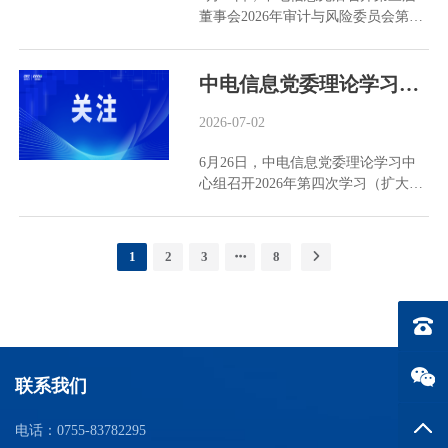
董事会2026年审计与风险委员会第二
务中心与深中电、中电爱华、东莞产
合作洽谈。公司将从展会捕捉的本土
次会议、战略与投资委员会第二次会
业园和智方舟四家企业签订服务协
化需求联动上游供应链，完善涵盖报
议及董事会第二次定期会议，董事
议，标志着该中心正式迈入常态化运
关、海外仓储、分拨配送、售后保障
会、专门委员会全体成员出席会议，
中电信息党委理论学习中心组召开2026年第四次学习（扩大）会
行新阶段。 吴志锋在讲话中对财务共
的一体化出海方案，加速向高附加值
公司纪委书记、董事会秘书及相关部
享服务中心工作提出三方面要求：一
综合服务商转型。 中电技术参展
门负责人列席会议。 会议听取了关于
2026-07-02
是坚持创新驱动，要主动引入新技
Intersolar Europe，输出光储充核心硬
公司上半年经营情况及“十五五”规划
术、新工具，持续提升共享服务工作
件方案 6月23日至25日，中电技术携
6月26日，中电信息党委理论学习中
纲要的汇报，审议通过了有关议案。
质效。二是强化数据赋能，通过数据
计量、监测、网关及AI控制硬件矩阵
心组召开2026年第四次学习（扩大）
今年以来，公司坚决贯彻集团公司
治理与AI工具应用挖掘数据价值，支
首次亮相德国慕尼黑Intersolar
会，深入学习习近平经济思想、习近
“1355”战略部署及五项行动工作要
撑经营决策。三是构建高效协同机
Europe。 针对欧洲能源转型...
平法治思想、习近平党建思想，进一
求，整体经营延续“量质齐升、强劲
制，在实践中不断总结工作经验，完
步牢固树立和践行正确政绩观，引领
增长”的良好态势。随着采购与供应
善协作规则，确保共享服务顺畅运
1
2
3
8
保障企业“十五五”开好局、起好步。
链共享中心正式设立、“十五五”规划
行。 中电信息财务共享服务中心将以
中电信息党委理论学习中心组成员参
编制逐步完善，公司战略定位与发展
此次签约为新起点，深化标准化、专
加学习。 会议指出，政绩之成，贵在
格局更加清晰，支撑集团公司战略落
业化共享服务体系建设，全面赋能各
电话：0
实干，重在开局。要突出战略使命，
地的能力进一步增强。 会议要求，公
所属企业。 中电信息财务管理部、数
聚焦主责主业，坚定不移深化企业改
司要乘势而上，锚定“双增双升”目
字化部及相关企业代表参加签约仪
革，增强核心功能、提升核心竞争
标，统筹推进战略规划落地与核心能
式。
联系我们
力；落实“两个一以贯之”，增强市场
力建设，奋力实现“十五五”高点起
化竞争能力，突出价值创造导向，多
步、良好开局。
返回
电话：0755-83782295
打粮食、多增实效。要以案为鉴、深