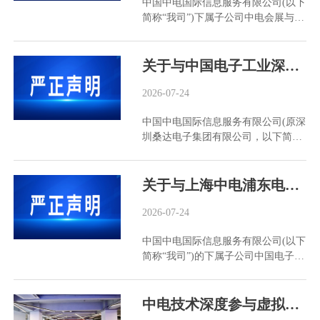
中国中电国际信息服务有限公司(以下
简称“我司”)下属子公司中电会展与信
息传播有限公司(以下简称“中电会
展”)，已于2016年通过北京产权交易
所，将中电会展持有北京中电华夏信
关于与中国电子工业深圳总公司无权属(隶属)关系的严正声明
息技术研究院有限公司40%股权，依
法转让给自然人股东王峻。依该次转
2026-07-24
让，股东王峻持有北京中电华夏信息
中国中电国际信息服务有限公司(原深
技术研究院有限公司的100%股权。
圳桑达电子集团有限公司，以下简称
2016年至今，因北京中电华夏信息技
“我司”)已于2010年1月依法转让中国
术研究院有限公司及王峻方面长期不
电子工业深圳总公司股权，并已完成
予配合办理股东变更登记。截至目
工商股东变更登记。 为澄清事实、防
关于与上海中电浦东电子器材有限公司、中电协通科技（北京）有限公司、中国电子器材厦门有限公司及中国电子器材广州有限责任公司无权属（隶属）关系的严正声明
前，公开渠道(如国家企业信用信息公
范风险，现郑重声明如下： 一、我司
示系统、天眼查、企查查等)仍显示中
与中国电子工业深圳总公司(统一社会
2026-07-24
电会展为“持有40%股权”的登记股东
信用代码：91440300192207611N)之
——该登记状态与真实权属与交易事
中国中电国际信息服务有限公司(以下
间不存在任何形式的出资、隶属、控
实严重不符。 针对上述持续侵害中电
简称“我司”)的下属子公司中国电子器
制、授权或合作关系。 二、中国电子
会展权益的情形，中电会展已于2026
材有限公司(以下简称“中电器材”，原
工业深圳总公司及其股东、子公司或
年6月依法向北京市海淀区人民法院
中国电子器材总公司)已于2014年1
关联方，不得以我司及中国电子信息
提起诉讼，请求法院判令北京中电华
月、2016年10月、2017年12月及2018
中电技术深度参与虚拟电厂标准制定与新能源项目建设
产业集团有限公司成员企业、下属企
夏信息技术研究院有限公司依法办理
年11月，先后依法转让所持上海中电
业、合作企业等名义开展任何形式的
股东变更登记、将中电会展名下登记