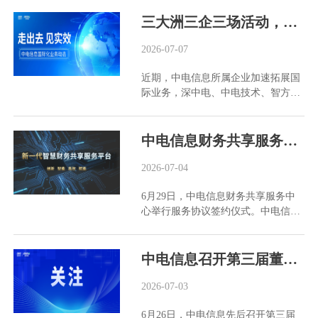
党委书记、总经理钟成参加座谈。 围
带作用，推动产业链协同创新；治理
深圳经验向湾区及全国推广。四项标
及中国电子器材广州有限责任...
绕集团公司“1355”战略，谋划“十五
三大洲三企三场活动，中电信息国际化业务纪实
方面，完善治理架构，强化合规经营
准中，三项已入选深圳市2026年团体
五”高质量发展，助力元器件交易中
与风险管控，恪守商业道德，对腐败
标准创新实践“揭榜挂帅”项目。 中电
心夯实使命任务，双方就电子元器件
2026-07-07
和不正当竞争行为零容忍。 未来，中
技术围绕功能架构、技术要求、湾区
与集成电路产业应用场景、产品体
电港将继续以可持续发展战略为引
适配等关键议题积极建言献策，其在
近期，中电信息所属企业加速拓展国
系、技术能力以及元器件交易中心高
领，提升治理水平，深化社会责任实
虚拟电厂领域完善的系统解决方案与
际业务，深中电、中电技术、智方舟
效交易、多元储备、行业枢纽等业务
践，努力成为全球首选的集成电路应
智能终端产品，为标准编制提供了产
分别在巴西、德国和深圳开展重要商
模式创新进行深入交流。 双方一致认
用创新生态平台，助力中国电子信息
业一线支撑。 赋能光储项目，提升
务及交流活动，以实干业绩诠释“冲
为，应充分发挥双方优势，在电子元
产业发展。
消纳效能 近日，...
上山头论英雄”的业绩导向，持续锻
中电信息财务共享服务中心举行服务协议签约仪式
器件和集成电路供需洞察、关键节点
造国际化经营硬实力。 深中电亮相
能力建设、供应链韧性和安全等方面
巴西ELETROLAR SHOW，深耕拉美
2026-07-04
加强合作，实现1+1＞2的发展格局。
供应链服务 6月22日至25日，深中电
通过座谈交流，双方建立了常态化沟
6月29日，中电信息财务共享服务中
亮相2026巴西圣保罗国际消费类电子
通机制和业务方案设计协同机制。中
心举行服务协议签约仪式。中电信息
及家电博览会(ELETROLAR
电信息将持续加大对元器件交易中心
党委委员、总会计师吴志锋，集团公
SHOW)。展会上，深中电重点展出全
支持和合作力度，助力交易、数据、
司共享财务处处长陈建军出席签约仪
系列多屏显示器产品，涵盖单屏、双
储备等业务开展。 中电信息规划运营
式并讲话。 建设财务共享服务中心是
中电信息召开第三届董事会2026年第二次定期会议及专门委员会会议
屏、三面折叠多屏，适配商务办公、
部、财务管理部主要负责人，元器件
中电信息深入贯彻落实国务院国资委
移动作业、设计创作等场景，现场实
交易中心相关负责人，中电港、深中
关于中央企业财务数智化转型要求、
2026-07-03
操演示收获多国采购商关注。 除产品
电相关负责人参加座谈。
践行集团公司“1355”战略的重要举
展示外，深中电同步开展老客户维
6月26日，中电信息先后召开第三届
措。签约现场，中电信息财务共享服
护、新客户开发、市场调研与本地化